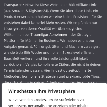
Transparenz-Hinweis: Diese Website enthält Affiliate-Links
(u.a. Amazon & Digistore24). Wenn Sie über diese Links ein
Produkt erwerben, erhalten wir eine kleine Provision – für Sie
entstehen dabei keinerlei Mehrkosten. Wir empfehlen nur
Lösungen, von deren Qualität wir überzeugt sind.
Willkommen bei
Traumfigur Abnehmen
– der Strategie-
Plattform für Männer im Business. Wir haben es uns zur
Aufgabe gemacht, Führungskräften und Machern zu zeigen,
wie sie trotz 50h-Woche und hohem Stresslevel effizient
Bauchfett verlieren und ihre volle Leistungsfähigkeit
zurückholen. Vergiss komplizierte Diäten, die nicht in deinen
Terminkalender passen. Hier findest du zeitoptimierte
Methoden, hormonelle Strategien und praxiserprobte Tipps,
die sich nahtlos in deinen Arbeitsalltag integrieren lassen.
Dein Körper ist dein wichtigstes Kapital – fange heute an, ihn
Wir schätzen Ihre Privatsphäre
wie ein Erfolgsprojekt zu steuern.
Wir verwenden Cookies, um Ihr Surferlebnis zu
verbessern, personalisierte Anzeigen oder Inhalte