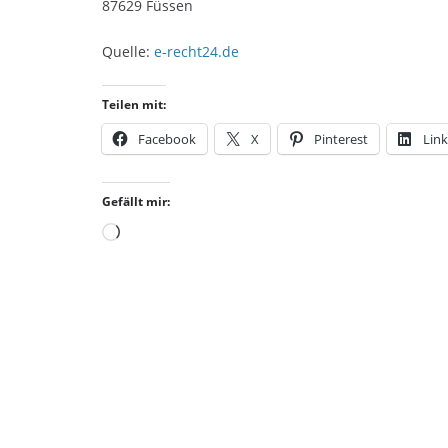
87629 Füssen
Quelle:
e-recht24.de
Teilen mit:
Facebook
X
Pinterest
Lin
Gefällt mir:
Wird
geladen …