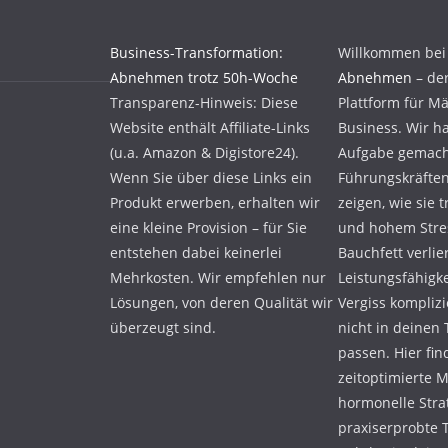
Business-Transformation:
Willkommen be
Abnehmen trotz 50h-Woche
Abnehmen
– der
Transparenz-Hinweis: Diese
Plattform für M
Website enthält Affiliate-Links
Business. Wir h
(u.a. Amazon & Digistore24).
Aufgabe gemach
Wenn Sie über diese Links ein
Führungskräfte
Produkt erwerben, erhalten wir
zeigen, wie sie 
eine kleine Provision – für Sie
und hohem Stress
entstehen dabei keinerlei
Bauchfett verlie
Mehrkosten. Wir empfehlen nur
Leistungsfähigke
Lösungen, von deren Qualität wir
Vergiss komplizi
überzeugt sind.
nicht in deinen
passen. Hier fin
zeitoptimierte 
hormonelle Stra
praxiserprobte T