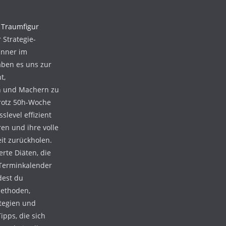
i
Traumfigur
 Strategie-
änner im
aben es uns zur
t,
n und Machern zu
trotz 50h-Woche
level effizient
ren und ihre volle
it zurückholen.
erte Diäten, die
 Terminkalender
dest du
Methoden,
tegien und
ipps, die sich