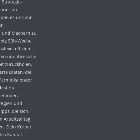
 Strategie-
änner im
aben es uns zur
t,
n und Machern zu
trotz 50h-Woche
level effizient
ren und ihre volle
it zurückholen.
erte Diäten, die
 Terminkalender
dest du
Methoden,
tegien und
ipps, die sich
n Arbeitsalltag
en. Dein Körper
tes Kapital –