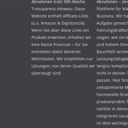
Abnehmen trotz 50h-Woche
Abnehmen
– der
Transparenz-Hinweis: Diese
Plattform für M
Website enthält Affiliate-Links
Business. Wir h
(u.a. Amazon & Digistore24).
Aufgabe gemach
Wenn Sie über diese Links ein
Führungskräfte
Produkt erwerben, erhalten wir
zeigen, wie sie 
eine kleine Provision – für Sie
und hohem Stress
entstehen dabei keinerlei
Bauchfett verlie
Mehrkosten. Wir empfehlen nur
Leistungsfähigke
Lösungen, von deren Qualität wir
Vergiss komplizi
überzeugt sind.
nicht in deinen
passen. Hier fin
zeitoptimierte 
hormonelle Stra
praxiserprobte T
nahtlos in deine
integrieren lass
ist dein wichtigs